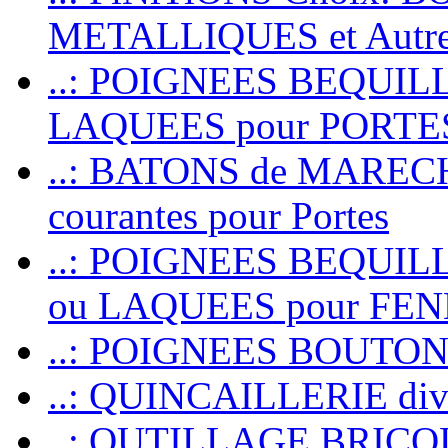
METALLIQUES et Autr
..: POIGNEES BEQUIL
LAQUEES pour PORT
..: BATONS de MARECHAL
courantes pour Portes
..: POIGNEES BEQUI
ou LAQUEES pour FE
..: POIGNEES BOUTO
..: QUINCAILLERIE dive
..: OUTILLAGE BRIC