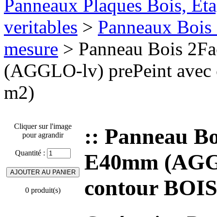
Panneaux Plaques Bois, Eta
veritables
>
Panneaux Bois 
mesure
> Panneau Bois 2F
(AGGLO-lv) prePeint avec 
m2)
Cliquer sur l'image
:: Panneau B
pour agrandir
Quantité :
E40mm (AGGL
contour BOIS 
0 produit(s)