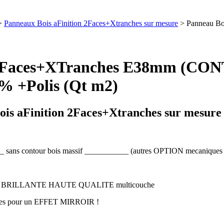
>
Panneaux Bois aFinition 2Faces+Xtranches sur mesure
> Panneau B
s 2Faces+XTranches E38mm (
% +Polis (Qt m2)
is aFinition 2Faces+Xtranches sur mesure
s contour bois massif ___________ (autres OPTION mecaniques / u
ES BRILLANTE HAUTE QUALITE multicouche
ses pour un EFFET MIRROIR !