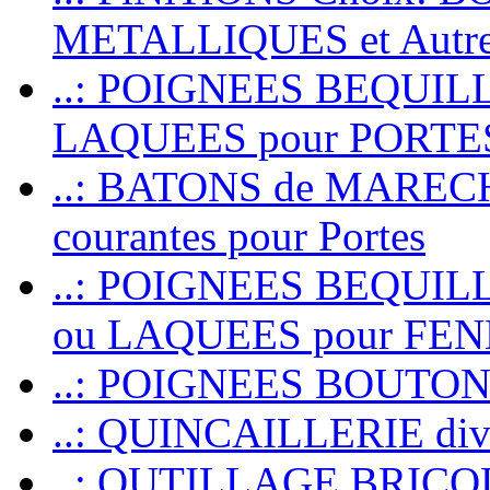
METALLIQUES et Autr
..: POIGNEES BEQUIL
LAQUEES pour PORT
..: BATONS de MARECHAL
courantes pour Portes
..: POIGNEES BEQUI
ou LAQUEES pour FE
..: POIGNEES BOUTO
..: QUINCAILLERIE dive
..: OUTILLAGE BRIC