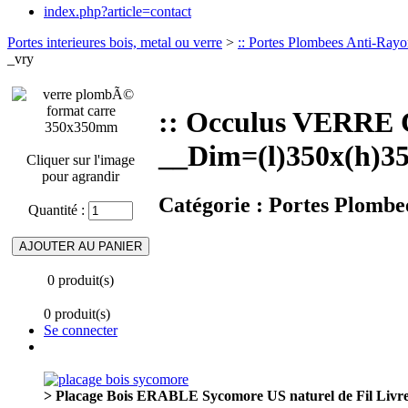
index.php?article=contact
Portes interieures bois, metal ou verre
>
:: Portes Plombees Anti-Rayo
_vry
:: Occulus VERRE
__Dim=(l)350x(h)35
Cliquer sur l'image
pour agrandir
Catégorie :
Portes Plombee
Quantité :
0 produit(s)
0 produit(s)
Se connecter
> Placage Bois ERABLE Sycomore US naturel de Fil Livr