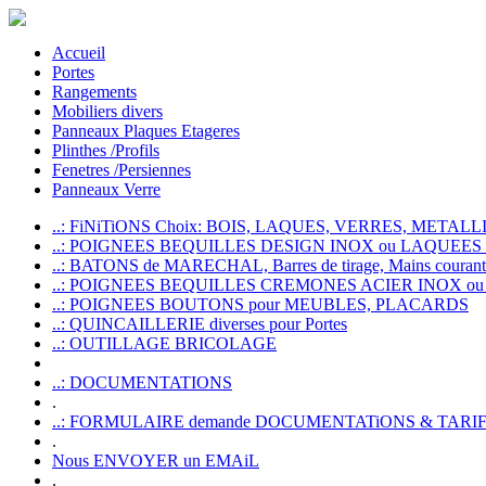
Accueil
Portes
Rangements
Mobiliers divers
Panneaux Plaques Etageres
Plinthes /Profils
Fenetres /Persiennes
Panneaux Verre
..: FiNiTiONS Choix: BOIS, LAQUES, VERRES, METALLI
..: POIGNEES BEQUILLES DESIGN INOX ou LAQUEE
..: BATONS de MARECHAL, Barres de tirage, Mains courante
..: POIGNEES BEQUILLES CREMONES ACIER INOX ou
..: POIGNEES BOUTONS pour MEUBLES, PLACARDS
..: QUINCAILLERIE diverses pour Portes
..: OUTILLAGE BRICOLAGE
..: DOCUMENTATIONS
.
..: FORMULAIRE demande DOCUMENTATiONS & TARI
.
Nous ENVOYER un EMAiL
.