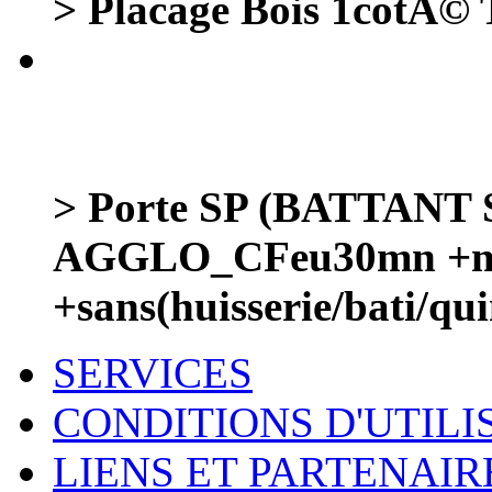
> Placage Bois 1cotÃ©
> Porte SP (BATTANT
AGGLO_CFeu30mn +mas
+sans(huisserie/bati/qui
SERVICES
CONDITIONS D'UTILI
LIENS ET PARTENAIR