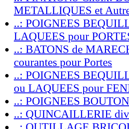
METALLIQUES et Autr
..: POIGNEES BEQUIL
LAQUEES pour PORT
..: BATONS de MARECHAL
courantes pour Portes
..: POIGNEES BEQUI
ou LAQUEES pour FE
..: POIGNEES BOUTO
..: QUINCAILLERIE dive
..: OUTILLAGE BRIC