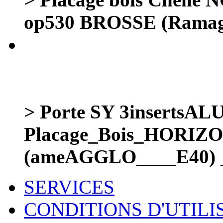
op530 BROSSE (Ramag
> Porte SY 3inserts
Placage_Bois_HORIZ
(ameAGGLO____E40) 
SERVICES
CONDITIONS D'UTILI