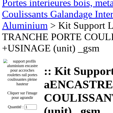
Portes interieures bois, met
Coulissants Galandage Inter
Aluminium
> Kit Support
TRANCHE PORTE COULI
+USINAGE (unit) _gsm
:: Kit Suppor
aENCASTRE
Cliquer sur l'image
COULISSANT
pour agrandir
Quantité :
(unit) _gsm