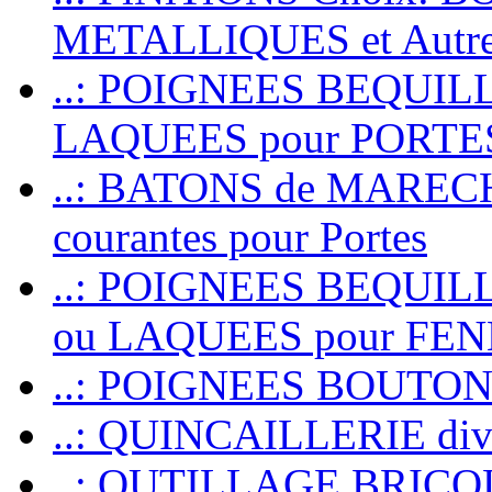
METALLIQUES et Autr
..: POIGNEES BEQUIL
LAQUEES pour PORT
..: BATONS de MARECHAL
courantes pour Portes
..: POIGNEES BEQUI
ou LAQUEES pour FE
..: POIGNEES BOUTO
..: QUINCAILLERIE dive
..: OUTILLAGE BRIC