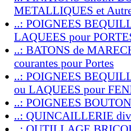
METALLIQUES et Autr
..: POIGNEES BEQUIL
LAQUEES pour PORT
..: BATONS de MARECHAL
courantes pour Portes
..: POIGNEES BEQUI
ou LAQUEES pour FE
..: POIGNEES BOUTO
..: QUINCAILLERIE dive
..: OUTILLAGE BRIC