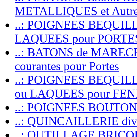
METALLIQUES et Autr
..: POIGNEES BEQUIL
LAQUEES pour PORT
..: BATONS de MARECHAL
courantes pour Portes
..: POIGNEES BEQUI
ou LAQUEES pour FE
..: POIGNEES BOUTO
..: QUINCAILLERIE dive
..: OUTILLAGE BRIC