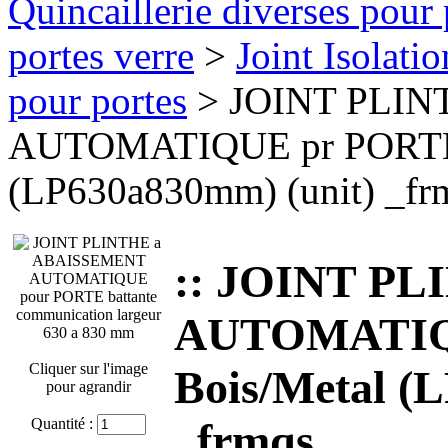
Quincaillerie diverses pour 
portes verre
>
Joint Isolati
pour portes
> JOINT PLIN
AUTOMATIQUE pr PORTE i
(LP630a830mm) (unit) _fr
:: JOINT P
AUTOMATIQU
Cliquer sur l'image
Bois/Metal (
pour agrandir
Quantité :
_frmqs