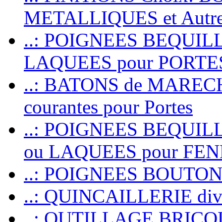
METALLIQUES et Autr
..: POIGNEES BEQUIL
LAQUEES pour PORT
..: BATONS de MARECHAL
courantes pour Portes
..: POIGNEES BEQUI
ou LAQUEES pour FE
..: POIGNEES BOUTO
..: QUINCAILLERIE dive
..: OUTILLAGE BRIC