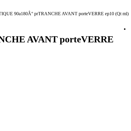
IQUE 90a180Â° prTRANCHE AVANT porteVERRE ep10 (Qt ml)
ANCHE AVANT porteVERRE