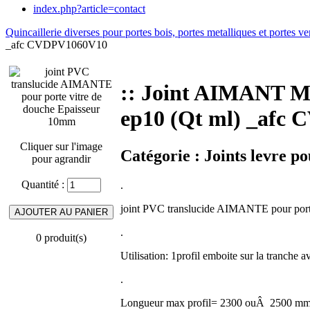
index.php?article=contact
Quincaillerie diverses pour portes bois, portes metalliques et portes ve
_afc CVDPV1060V10
:: Joint AIMANT
ep10 (Qt ml) _afc
Cliquer sur l'image
Catégorie :
Joints levre p
pour agrandir
Quantité :
.
joint PVC translucide AIMANTE pour port
.
0 produit(s)
Utilisation: 1profil emboite sur la tranche a
.
Longueur max profil= 2300 ouÂ 2500 m