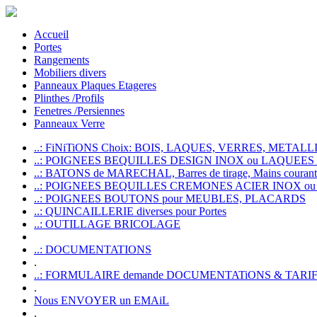
Accueil
Portes
Rangements
Mobiliers divers
Panneaux Plaques Etageres
Plinthes /Profils
Fenetres /Persiennes
Panneaux Verre
..: FiNiTiONS Choix: BOIS, LAQUES, VERRES, METALLI
..: POIGNEES BEQUILLES DESIGN INOX ou LAQUEE
..: BATONS de MARECHAL, Barres de tirage, Mains courante
..: POIGNEES BEQUILLES CREMONES ACIER INOX ou
..: POIGNEES BOUTONS pour MEUBLES, PLACARDS
..: QUINCAILLERIE diverses pour Portes
..: OUTILLAGE BRICOLAGE
..: DOCUMENTATIONS
.
..: FORMULAIRE demande DOCUMENTATiONS & TARI
.
Nous ENVOYER un EMAiL
.