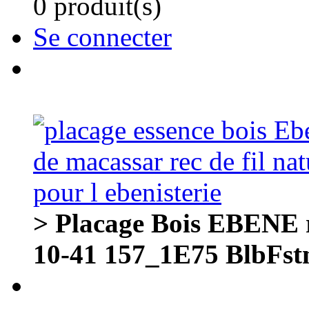
0 produit(s)
Se connecter
> Placage Bois EBENE r
10-41 157_1E75 BlbFst