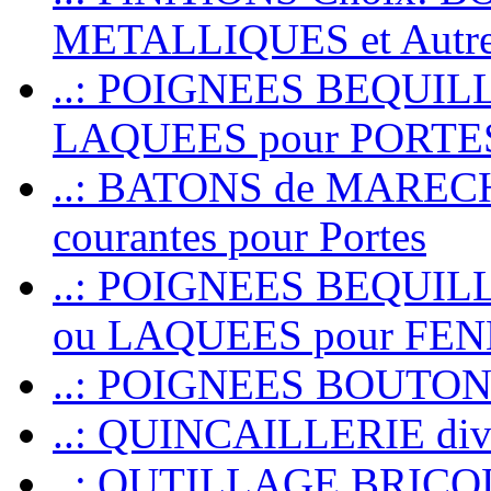
METALLIQUES et Autr
..: POIGNEES BEQUIL
LAQUEES pour PORT
..: BATONS de MARECHAL
courantes pour Portes
..: POIGNEES BEQUI
ou LAQUEES pour FE
..: POIGNEES BOUTO
..: QUINCAILLERIE dive
..: OUTILLAGE BRIC