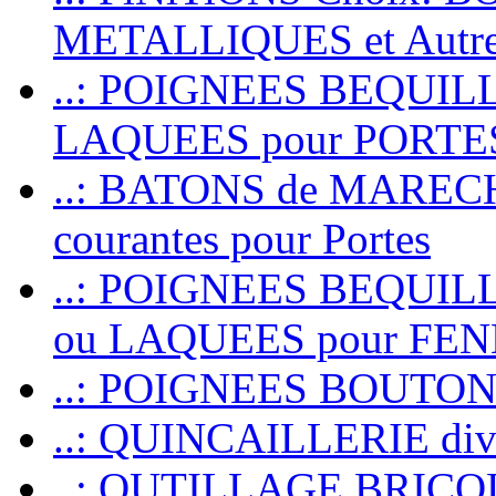
METALLIQUES et Autr
..: POIGNEES BEQUIL
LAQUEES pour PORT
..: BATONS de MARECHAL
courantes pour Portes
..: POIGNEES BEQUI
ou LAQUEES pour FE
..: POIGNEES BOUTO
..: QUINCAILLERIE dive
..: OUTILLAGE BRIC