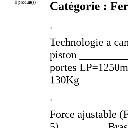
Catégorie :
Fer
0 produit(s)
.
Technologie a ca
piston _________
portes LP=1250m
130Kg
.
Force ajustable (
5) ________ Bras