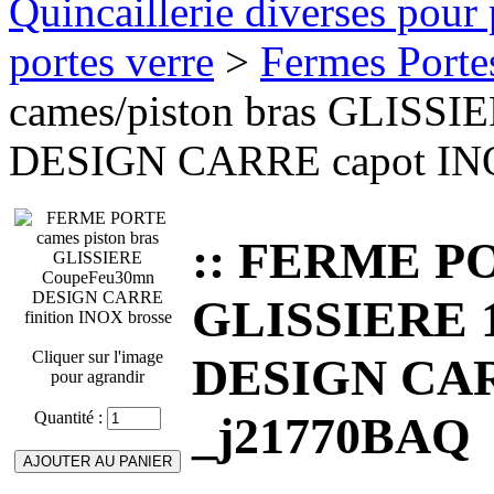
Quincaillerie diverses pour 
portes verre
>
Fermes Porte
cames/piston bras GLISS
DESIGN CARRE capot INO
:: FERME PO
GLISSIERE 
Cliquer sur l'image
DESIGN CARR
pour agrandir
Quantité :
_j21770BAQ