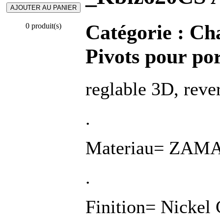
Catégorie :
Cha
0 produit(s)
Pivots pour por
reglable 3D, reve
.
Materiau= ZAM
.
Finition= Nickel