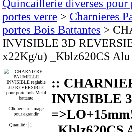
Quincaillerie diverses pour 
portes verre
>
Charnieres Pa
portes Bois Battantes
> CH
INVISIBLE 3D REVERSI
x22Kg/u) _Kblz620CS Alu 
:: CHARNI
INVISIBLE 
Cliquer sur l'image
=>LO+15mm! 
pour agrandir
Quantité :
_Kblz620CS A