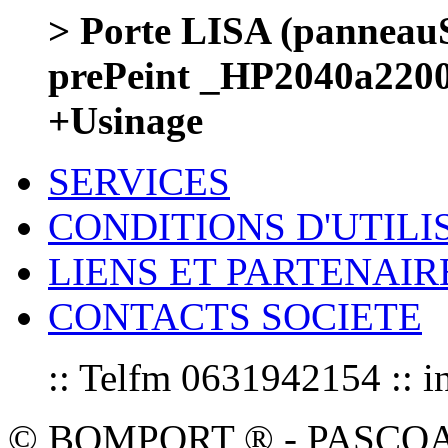
> Porte LISA (panneauS
prePeint _HP2040a220
+Usinage
SERVICES
CONDITIONS D'UTILI
LIENS ET PARTENAIR
CONTACTS SOCIETE
:: Telfm 0631942154 :
© BOMPORT ® - PASCOAL sa