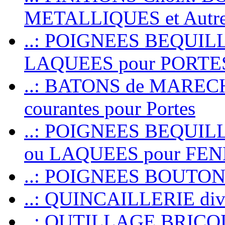
METALLIQUES et Autr
..: POIGNEES BEQUIL
LAQUEES pour PORT
..: BATONS de MARECHAL
courantes pour Portes
..: POIGNEES BEQUI
ou LAQUEES pour FE
..: POIGNEES BOUTO
..: QUINCAILLERIE dive
..: OUTILLAGE BRIC