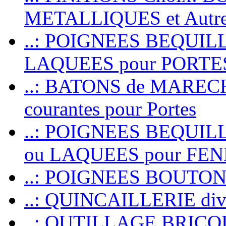
METALLIQUES et Autr
..: POIGNEES BEQUIL
LAQUEES pour PORT
..: BATONS de MARECHAL
courantes pour Portes
..: POIGNEES BEQUI
ou LAQUEES pour FE
..: POIGNEES BOUTO
..: QUINCAILLERIE dive
..: OUTILLAGE BRIC