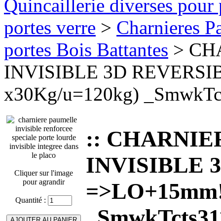
Quincaillerie diverses pour 
portes verre
>
Charnieres Pa
portes Bois Battantes
> CH
INVISIBLE 3D REVERSI
x30Kg/u=120kg) _SmwkT
:: CHARNI
INVISIBLE 
Cliquer sur l'image
pour agrandir
=>LO+15mm! 
Quantité :
_SmwkTcts3