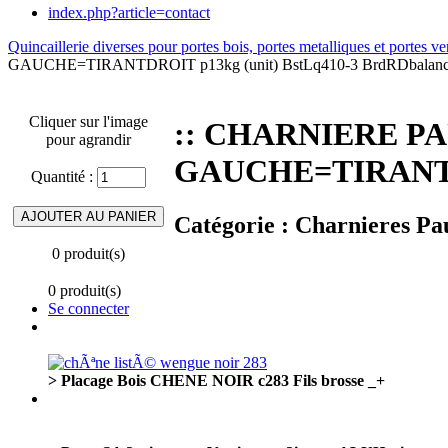
index.php?article=contact
Quincaillerie diverses pour portes bois, portes metalliques et portes ve
GAUCHE=TIRANTDROIT p13kg (unit) BstLq410-3 BrdRDbalan
Cliquer sur l'image
:: CHARNIERE PA
pour agrandir
GAUCHE=TIRANTDR
Quantité :
Catégorie :
Charnieres Pau
0 produit(s)
0 produit(s)
Se connecter
> Placage Bois CHENE NOIR c283 Fils brosse _+