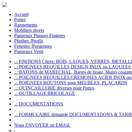
Accueil
Portes
Rangements
Mobiliers divers
Panneaux Plaques Etageres
Plinthes /Profils
Fenetres /Persiennes
Panneaux Verre
..: FiNiTiONS Choix: BOIS, LAQUES, VERRES, METALLI
..: POIGNEES BEQUILLES DESIGN INOX ou LAQUEE
..: BATONS de MARECHAL, Barres de tirage, Mains courante
..: POIGNEES BEQUILLES CREMONES ACIER INOX ou
..: POIGNEES BOUTONS pour MEUBLES, PLACARDS
..: QUINCAILLERIE diverses pour Portes
..: OUTILLAGE BRICOLAGE
..: DOCUMENTATIONS
.
..: FORMULAIRE demande DOCUMENTATiONS & TARI
.
Nous ENVOYER un EMAiL
.