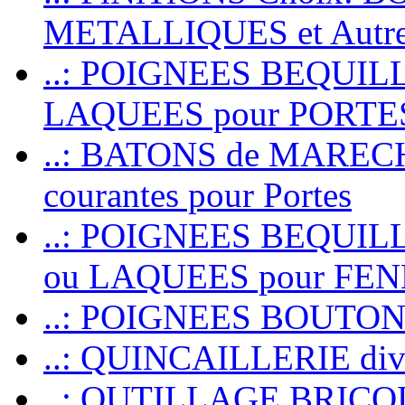
METALLIQUES et Autr
..: POIGNEES BEQUIL
LAQUEES pour PORT
..: BATONS de MARECHAL
courantes pour Portes
..: POIGNEES BEQUI
ou LAQUEES pour FE
..: POIGNEES BOUTO
..: QUINCAILLERIE dive
..: OUTILLAGE BRIC