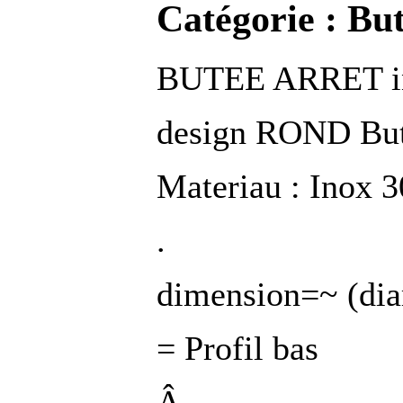
Catégorie :
But
BUTEE ARRET i
design ROND Buto
Materiau : Inox 
.
dimension=~ (di
= Profil bas
Â