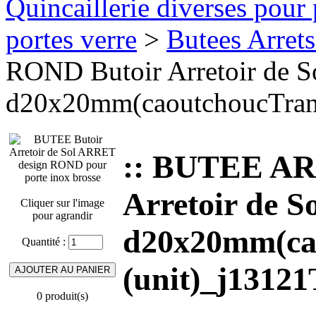
Quincaillerie diverses pour 
portes verre
>
Butees Arrets
ROND Butoir Arretoir de So
d20x20mm(caoutchoucTrans
:: BUTEE A
Arretoir de S
Cliquer sur l'image
pour agrandir
d20x20mm(ca
Quantité :
(unit)_j1312
0 produit(s)