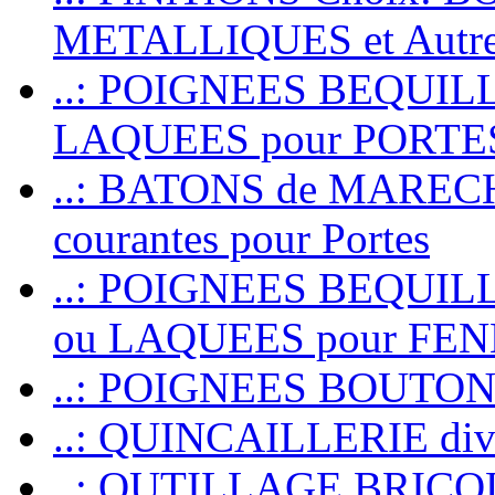
METALLIQUES et Autr
..: POIGNEES BEQUIL
LAQUEES pour PORT
..: BATONS de MARECHAL
courantes pour Portes
..: POIGNEES BEQUI
ou LAQUEES pour FE
..: POIGNEES BOUTO
..: QUINCAILLERIE dive
..: OUTILLAGE BRIC