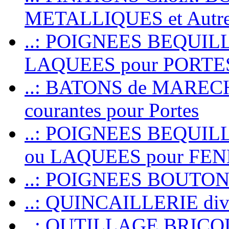
METALLIQUES et Autr
..: POIGNEES BEQUIL
LAQUEES pour PORT
..: BATONS de MARECHAL
courantes pour Portes
..: POIGNEES BEQUI
ou LAQUEES pour FE
..: POIGNEES BOUTO
..: QUINCAILLERIE dive
..: OUTILLAGE BRIC