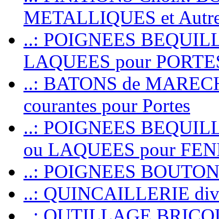
METALLIQUES et Autr
..: POIGNEES BEQUIL
LAQUEES pour PORT
..: BATONS de MARECHAL
courantes pour Portes
..: POIGNEES BEQUI
ou LAQUEES pour FE
..: POIGNEES BOUTO
..: QUINCAILLERIE dive
..: OUTILLAGE BRIC