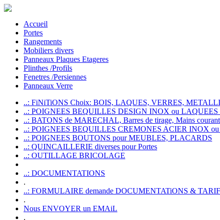
Accueil
Portes
Rangements
Mobiliers divers
Panneaux Plaques Etageres
Plinthes /Profils
Fenetres /Persiennes
Panneaux Verre
..: FiNiTiONS Choix: BOIS, LAQUES, VERRES, METALLI
..: POIGNEES BEQUILLES DESIGN INOX ou LAQUEE
..: BATONS de MARECHAL, Barres de tirage, Mains courante
..: POIGNEES BEQUILLES CREMONES ACIER INOX ou
..: POIGNEES BOUTONS pour MEUBLES, PLACARDS
..: QUINCAILLERIE diverses pour Portes
..: OUTILLAGE BRICOLAGE
..: DOCUMENTATIONS
.
..: FORMULAIRE demande DOCUMENTATiONS & TARI
.
Nous ENVOYER un EMAiL
.