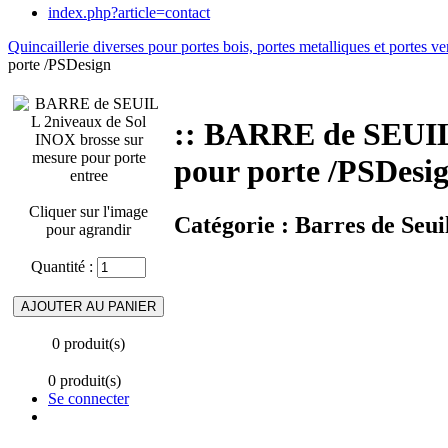
index.php?article=contact
Quincaillerie diverses pour portes bois, portes metalliques et portes ve
porte /PSDesign
:: BARRE de SEUIL
pour porte /PSDesi
Cliquer sur l'image
Catégorie :
Barres de Seuil
pour agrandir
Quantité :
0 produit(s)
0 produit(s)
Se connecter