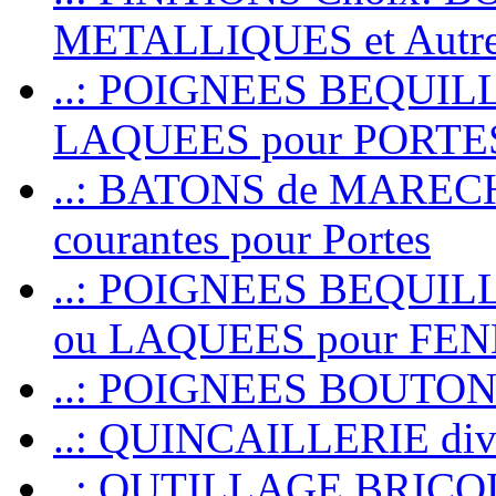
METALLIQUES et Autr
..: POIGNEES BEQUIL
LAQUEES pour PORT
..: BATONS de MARECHAL
courantes pour Portes
..: POIGNEES BEQUI
ou LAQUEES pour FE
..: POIGNEES BOUTO
..: QUINCAILLERIE dive
..: OUTILLAGE BRIC