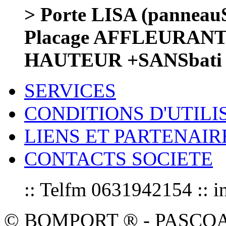
> Porte LISA (panneauS
Placage AFFLEURAN
HAUTEUR +SANSbati
SERVICES
CONDITIONS D'UTILI
LIENS ET PARTENAIR
CONTACTS SOCIETE
:: Telfm 0631942154 :
© BOMPORT ® - PASCOAL sa