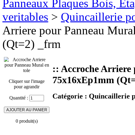
Panneaux Plaques Bois, Eta
veritables
>
Quincaillerie p
Arriere pour Panneau Mura
(Qt=2) _frm
:: Accroche Arriere
75x16xEp1mm (Qt=
Cliquer sur l'image
pour agrandir
Catégorie :
Quincaillerie 
Quantité :
0 produit(s)