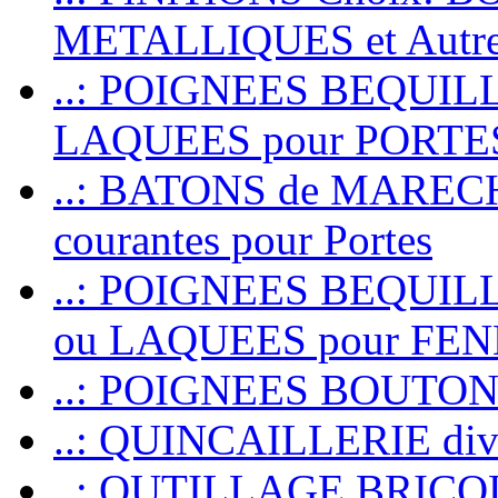
METALLIQUES et Autr
..: POIGNEES BEQUIL
LAQUEES pour PORT
..: BATONS de MARECHAL
courantes pour Portes
..: POIGNEES BEQUI
ou LAQUEES pour FE
..: POIGNEES BOUTO
..: QUINCAILLERIE dive
..: OUTILLAGE BRIC