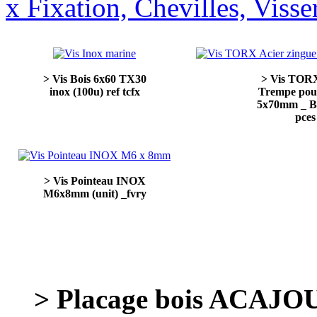
x Fixation, Chevilles, Visse
> Vis Bois 6x60 TX30
> Vis TORX
inox (100u) ref tcfx
Trempe pou
5x70mm _ Bo
pces
> Vis Pointeau INOX
M6x8mm (unit) _fvry
> Placage bois ACAJOU 