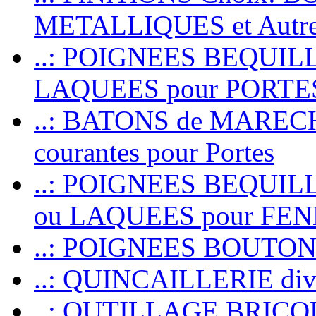
METALLIQUES et Autr
..: POIGNEES BEQUIL
LAQUEES pour PORT
..: BATONS de MARECHAL
courantes pour Portes
..: POIGNEES BEQUI
ou LAQUEES pour FE
..: POIGNEES BOUTO
..: QUINCAILLERIE dive
..: OUTILLAGE BRIC