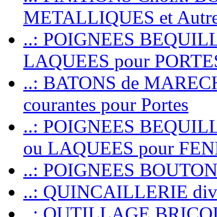
METALLIQUES et Autr
..: POIGNEES BEQUIL
LAQUEES pour PORT
..: BATONS de MARECHAL
courantes pour Portes
..: POIGNEES BEQUI
ou LAQUEES pour FE
..: POIGNEES BOUTO
..: QUINCAILLERIE dive
..: OUTILLAGE BRIC