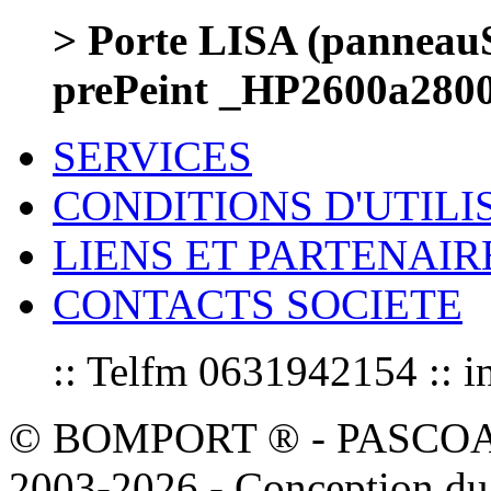
> Porte LISA (panneauS
prePeint _HP2600a280
SERVICES
CONDITIONS D'UTILI
LIENS ET PARTENAIR
CONTACTS SOCIETE
:: Telfm 0631942154 :
© BOMPORT ® - PASCOAL sa
2003-2026 - Conception du