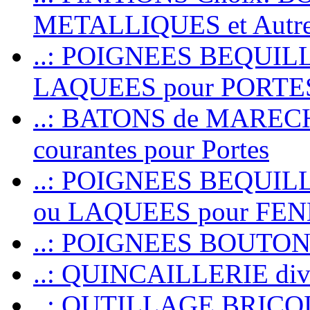
METALLIQUES et Autr
..: POIGNEES BEQUIL
LAQUEES pour PORT
..: BATONS de MARECHAL
courantes pour Portes
..: POIGNEES BEQUI
ou LAQUEES pour FE
..: POIGNEES BOUTO
..: QUINCAILLERIE dive
..: OUTILLAGE BRIC