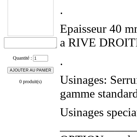
.
Epaisseur 40 mm
a RIVE DROIT
.
Quantité :
Usinages: Serru
0 produit(s)
gamme standard
Usinages speci
____________