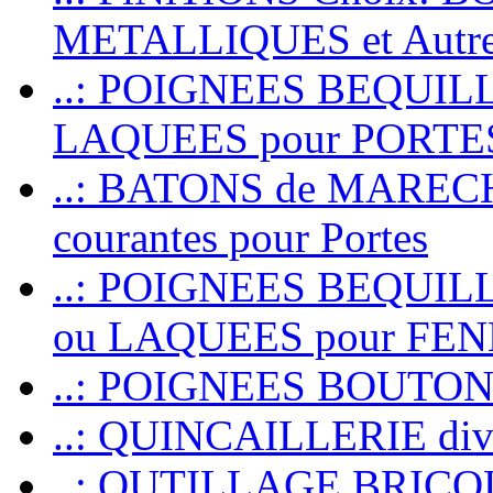
METALLIQUES et Autr
..: POIGNEES BEQUIL
LAQUEES pour PORT
..: BATONS de MARECHAL
courantes pour Portes
..: POIGNEES BEQUI
ou LAQUEES pour FE
..: POIGNEES BOUTO
..: QUINCAILLERIE dive
..: OUTILLAGE BRIC