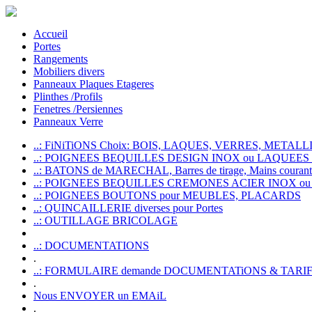
Accueil
Portes
Rangements
Mobiliers divers
Panneaux Plaques Etageres
Plinthes /Profils
Fenetres /Persiennes
Panneaux Verre
..: FiNiTiONS Choix: BOIS, LAQUES, VERRES, METALLI
..: POIGNEES BEQUILLES DESIGN INOX ou LAQUEE
..: BATONS de MARECHAL, Barres de tirage, Mains courante
..: POIGNEES BEQUILLES CREMONES ACIER INOX ou
..: POIGNEES BOUTONS pour MEUBLES, PLACARDS
..: QUINCAILLERIE diverses pour Portes
..: OUTILLAGE BRICOLAGE
..: DOCUMENTATIONS
.
..: FORMULAIRE demande DOCUMENTATiONS & TARI
.
Nous ENVOYER un EMAiL
.