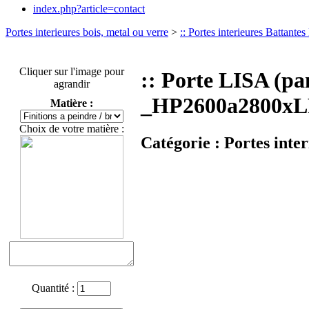
index.php?article=contact
Portes interieures bois, metal ou verre
>
:: Portes interieures Battante
Cliquer sur l'image pour
:: Porte LISA (p
agrandir
_HP2600a2800xL
Matière :
Choix de votre matière :
Catégorie :
Portes inte
Quantité :