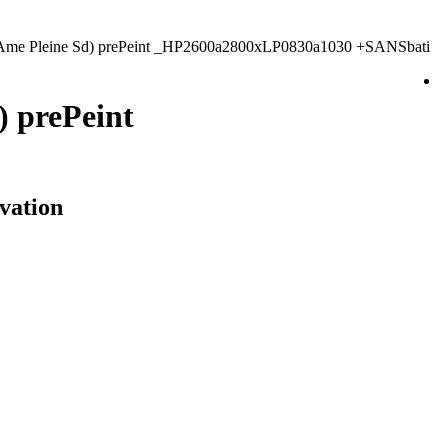
(Ame Pleine Sd) prePeint _HP2600a2800xLP0830a1030 +SANSbati
) prePeint
ovation