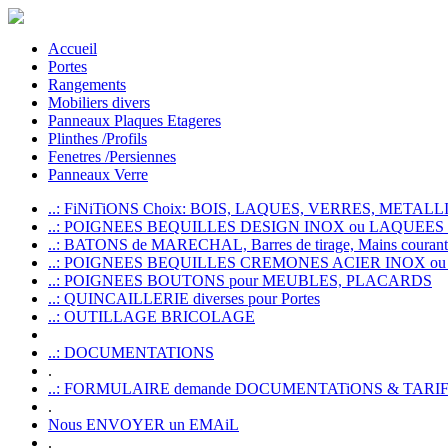
Accueil
Portes
Rangements
Mobiliers divers
Panneaux Plaques Etageres
Plinthes /Profils
Fenetres /Persiennes
Panneaux Verre
..: FiNiTiONS Choix: BOIS, LAQUES, VERRES, METALLI
..: POIGNEES BEQUILLES DESIGN INOX ou LAQUEE
..: BATONS de MARECHAL, Barres de tirage, Mains courante
..: POIGNEES BEQUILLES CREMONES ACIER INOX ou
..: POIGNEES BOUTONS pour MEUBLES, PLACARDS
..: QUINCAILLERIE diverses pour Portes
..: OUTILLAGE BRICOLAGE
..: DOCUMENTATIONS
.
..: FORMULAIRE demande DOCUMENTATiONS & TARI
.
Nous ENVOYER un EMAiL
.