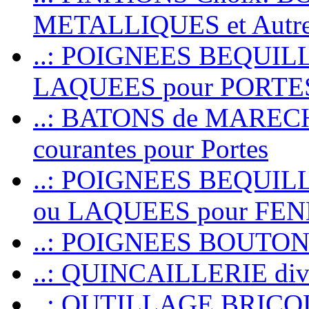
METALLIQUES et Autr
..: POIGNEES BEQUIL
LAQUEES pour PORT
..: BATONS de MARECHAL
courantes pour Portes
..: POIGNEES BEQUI
ou LAQUEES pour FE
..: POIGNEES BOUTO
..: QUINCAILLERIE dive
..: OUTILLAGE BRIC