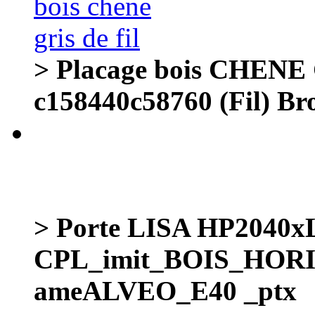
> Placage bois CHENE G
c158440c58760 (Fil) Br
> Porte LISA HP204
CPL_imit_BOIS_HOR
ameALVEO_E40 _ptx