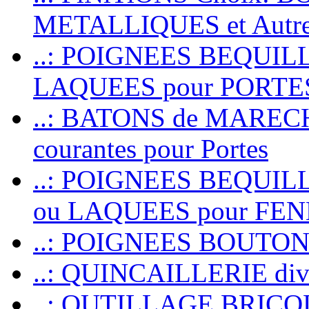
METALLIQUES et Autr
..: POIGNEES BEQUIL
LAQUEES pour PORT
..: BATONS de MARECHAL
courantes pour Portes
..: POIGNEES BEQUI
ou LAQUEES pour FE
..: POIGNEES BOUTO
..: QUINCAILLERIE dive
..: OUTILLAGE BRIC