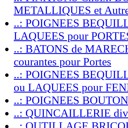
METALLIQUES et Autr
..: POIGNEES BEQUIL
LAQUEES pour PORT
..: BATONS de MARECHAL
courantes pour Portes
..: POIGNEES BEQUI
ou LAQUEES pour FE
..: POIGNEES BOUTO
..: QUINCAILLERIE dive
..: OUTILLAGE BRIC