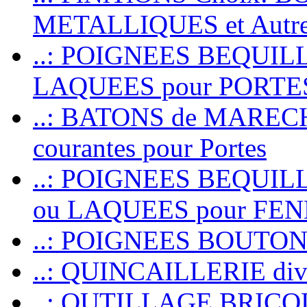
METALLIQUES et Autr
..: POIGNEES BEQUIL
LAQUEES pour PORT
..: BATONS de MARECHAL
courantes pour Portes
..: POIGNEES BEQUI
ou LAQUEES pour FE
..: POIGNEES BOUTO
..: QUINCAILLERIE dive
..: OUTILLAGE BRIC