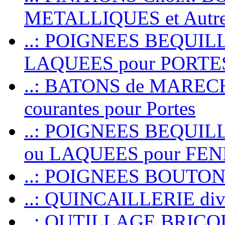
METALLIQUES et Autr
..: POIGNEES BEQUIL
LAQUEES pour PORT
..: BATONS de MARECHAL
courantes pour Portes
..: POIGNEES BEQUI
ou LAQUEES pour FE
..: POIGNEES BOUTO
..: QUINCAILLERIE dive
..: OUTILLAGE BRIC