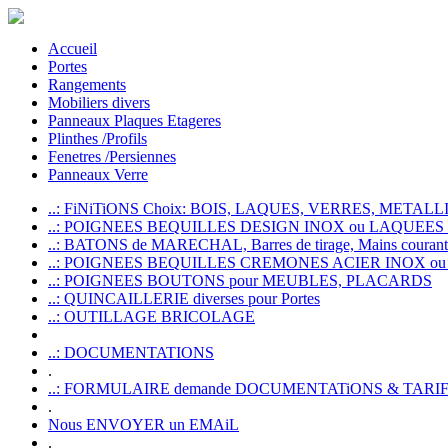
Accueil
Portes
Rangements
Mobiliers divers
Panneaux Plaques Etageres
Plinthes /Profils
Fenetres /Persiennes
Panneaux Verre
..: FiNiTiONS Choix: BOIS, LAQUES, VERRES, METALLI
..: POIGNEES BEQUILLES DESIGN INOX ou LAQUEE
..: BATONS de MARECHAL, Barres de tirage, Mains courante
..: POIGNEES BEQUILLES CREMONES ACIER INOX ou
..: POIGNEES BOUTONS pour MEUBLES, PLACARDS
..: QUINCAILLERIE diverses pour Portes
..: OUTILLAGE BRICOLAGE
..: DOCUMENTATIONS
.
..: FORMULAIRE demande DOCUMENTATiONS & TARI
.
Nous ENVOYER un EMAiL
.