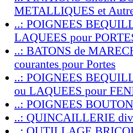
METALLIQUES et Autr
..: POIGNEES BEQUIL
LAQUEES pour PORT
..: BATONS de MARECHAL
courantes pour Portes
..: POIGNEES BEQUI
ou LAQUEES pour FE
..: POIGNEES BOUTO
..: QUINCAILLERIE dive
..: OUTILLAGE BRIC