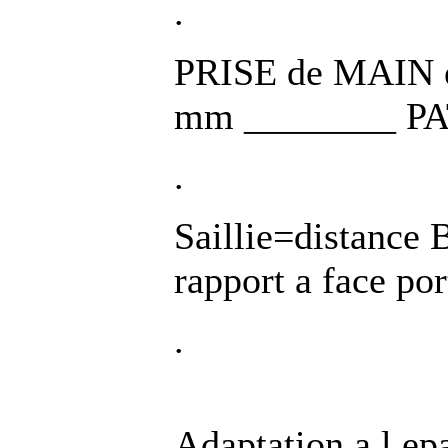
.
PRISE de MAIN 
mm ________ PA
.
Saillie=distance 
rapport a face po
.
Adaptation a l ep