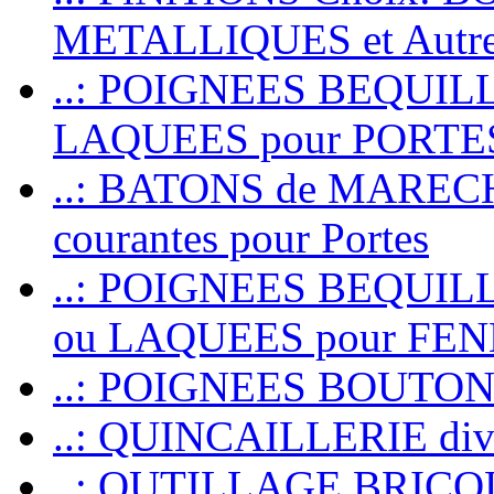
METALLIQUES et Autr
..: POIGNEES BEQUIL
LAQUEES pour PORT
..: BATONS de MARECHAL
courantes pour Portes
..: POIGNEES BEQUI
ou LAQUEES pour FE
..: POIGNEES BOUTO
..: QUINCAILLERIE dive
..: OUTILLAGE BRIC