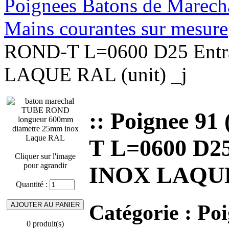
Poignees Batons de Marechal
Mains courantes sur mesure
ROND-T L=0600 D25 Entra
LAQUE RAL (unit) _j
:: Poignee 9
T L=0600 D25
Cliquer sur l'image
pour agrandir
INOX LAQUE 
Quantité :
Catégorie :
Poi
0 produit(s)