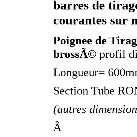
barres de tirag
courantes sur 
Poignee de Tira
brossÃ©
profil 
Longueur= 600mm
Section Tube R
(autres dimension
Â