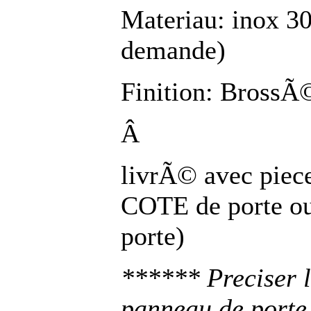
Materiau: inox 30
demande)
Finition: BrossÃ©
Â
livrÃ© avec piec
COTE de porte ou
porte)
****** Preciser l
panneau de porte