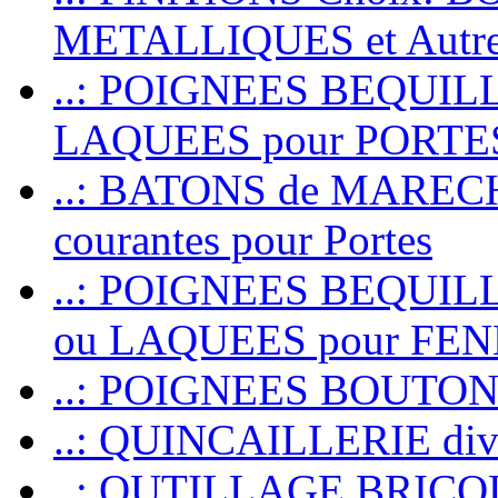
METALLIQUES et Autr
..: POIGNEES BEQUIL
LAQUEES pour PORT
..: BATONS de MARECHAL
courantes pour Portes
..: POIGNEES BEQUI
ou LAQUEES pour FE
..: POIGNEES BOUTO
..: QUINCAILLERIE dive
..: OUTILLAGE BRIC