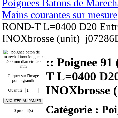
Poignees Batons de Marechal
Mains courantes sur mesure
ROND-T L=0400 D20 Entra
INOXbrosse (unit)_j0728
:: Poignee 9
T L=0400 D20
Cliquer sur l'image
pour agrandir
INOXbrosse (
Quantité :
Catégorie :
Poi
0 produit(s)