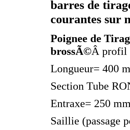
barres de tirag
courantes sur 
Poignee de Tira
brossÃ©
Â profi
Longueur= 400 m
Section Tube RO
Entraxe= 250 m
Saillie (passage 