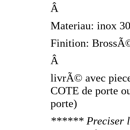
Â
Materiau: inox 3
Finition: BrossÃ©
Â
livrÃ© avec piec
COTE de porte ou
porte)
****** Preciser l