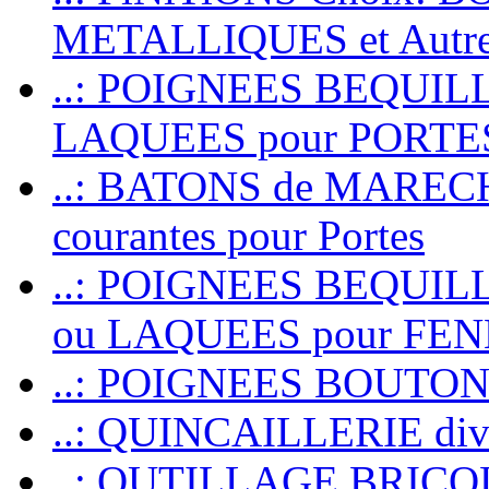
METALLIQUES et Autr
..: POIGNEES BEQUIL
LAQUEES pour PORT
..: BATONS de MARECHAL
courantes pour Portes
..: POIGNEES BEQUI
ou LAQUEES pour FE
..: POIGNEES BOUTO
..: QUINCAILLERIE dive
..: OUTILLAGE BRIC