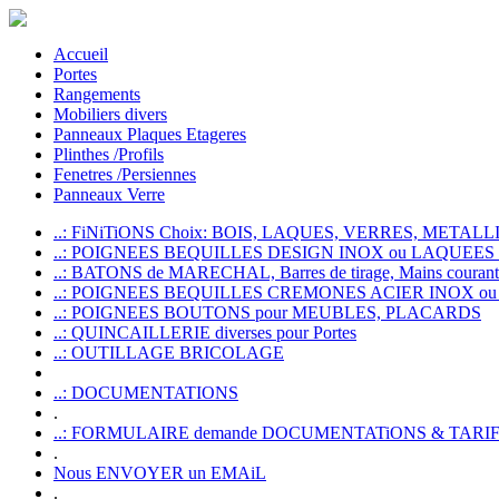
Accueil
Portes
Rangements
Mobiliers divers
Panneaux Plaques Etageres
Plinthes /Profils
Fenetres /Persiennes
Panneaux Verre
..: FiNiTiONS Choix: BOIS, LAQUES, VERRES, METALLI
..: POIGNEES BEQUILLES DESIGN INOX ou LAQUEE
..: BATONS de MARECHAL, Barres de tirage, Mains courante
..: POIGNEES BEQUILLES CREMONES ACIER INOX ou
..: POIGNEES BOUTONS pour MEUBLES, PLACARDS
..: QUINCAILLERIE diverses pour Portes
..: OUTILLAGE BRICOLAGE
..: DOCUMENTATIONS
.
..: FORMULAIRE demande DOCUMENTATiONS & TARI
.
Nous ENVOYER un EMAiL
.