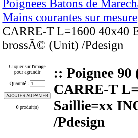
Poignees Batons de Marechal
Mains courantes sur mesure
CARRE-T L=1600 40x40 En
brossÃ© (Unit) /Pdesign
Cliquer sur l'image
:: Poignee 90
pour agrandir
Quantité :
CARRE-T L=1
Saillie=xx I
0 produit(s)
/Pdesign