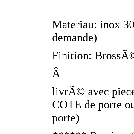
Materiau: inox 30
demande)
Finition: BrossÃ©
Â
livrÃ© avec piec
COTE de porte ou
porte)