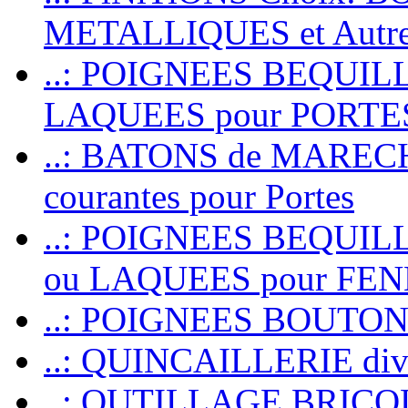
METALLIQUES et Autr
..: POIGNEES BEQUIL
LAQUEES pour PORT
..: BATONS de MARECHAL
courantes pour Portes
..: POIGNEES BEQUI
ou LAQUEES pour FE
..: POIGNEES BOUTO
..: QUINCAILLERIE dive
..: OUTILLAGE BRIC