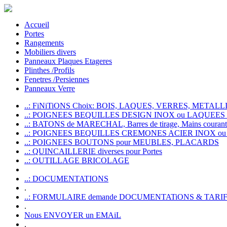
Accueil
Portes
Rangements
Mobiliers divers
Panneaux Plaques Etageres
Plinthes /Profils
Fenetres /Persiennes
Panneaux Verre
..: FiNiTiONS Choix: BOIS, LAQUES, VERRES, METALLI
..: POIGNEES BEQUILLES DESIGN INOX ou LAQUEE
..: BATONS de MARECHAL, Barres de tirage, Mains courante
..: POIGNEES BEQUILLES CREMONES ACIER INOX ou
..: POIGNEES BOUTONS pour MEUBLES, PLACARDS
..: QUINCAILLERIE diverses pour Portes
..: OUTILLAGE BRICOLAGE
..: DOCUMENTATIONS
.
..: FORMULAIRE demande DOCUMENTATiONS & TARI
.
Nous ENVOYER un EMAiL
.