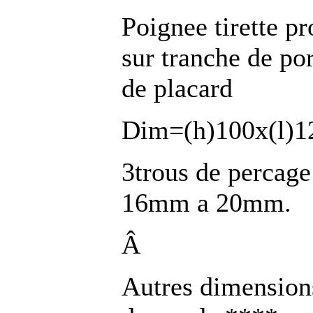
Poignee tirette pr
sur tranche de po
de placard
Dim=(h)100x(l)1
3trous de percage
16mm a 20mm.
Â
Autres dimensions