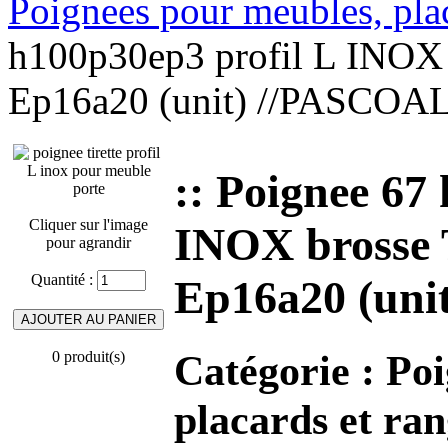
Poignees pour meubles, pla
h100p30ep3 profil L INOX 
Ep16a20 (unit) //PASCOAL
:: Poignee 67
Cliquer sur l'image
INOX brosse 
pour agrandir
Quantité :
Ep16a20 (uni
Catégorie :
Poi
0 produit(s)
placards et ra