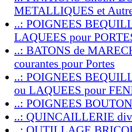
METALLIQUES et Autr
..: POIGNEES BEQUIL
LAQUEES pour PORT
..: BATONS de MARECHAL
courantes pour Portes
..: POIGNEES BEQUI
ou LAQUEES pour FE
..: POIGNEES BOUTO
..: QUINCAILLERIE dive
..: OUTILLAGE BRIC