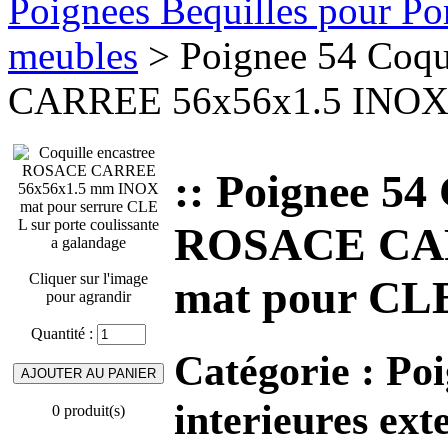
Poignees Bequilles pour Port
meubles
> Poignee 54 Coqu
CARREE 56x56x1.5 INOX m
:: Poignee 54 
ROSACE CAR
Cliquer sur l'image
mat pour CLE
pour agrandir
Quantité :
Catégorie :
Poi
interieures ext
0 produit(s)