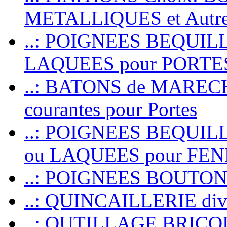
METALLIQUES et Autr
..: POIGNEES BEQUIL
LAQUEES pour PORT
..: BATONS de MARECHAL
courantes pour Portes
..: POIGNEES BEQUI
ou LAQUEES pour FE
..: POIGNEES BOUTO
..: QUINCAILLERIE dive
..: OUTILLAGE BRIC