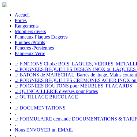
Accueil
Portes
Rangements
Mobiliers divers
Panneaux Plaques Etageres
Plinthes /Profils
Fenetres /Persiennes
Panneaux Verre
..: FiNiTiONS Choix: BOIS, LAQUES, VERRES, METALLI
..: POIGNEES BEQUILLES DESIGN INOX ou LAQUEE
..: BATONS de MARECHAL, Barres de tirage, Mains courante
..: POIGNEES BEQUILLES CREMONES ACIER INOX ou
..: POIGNEES BOUTONS pour MEUBLES, PLACARDS
..: QUINCAILLERIE diverses pour Portes
..: OUTILLAGE BRICOLAGE
..: DOCUMENTATIONS
.
..: FORMULAIRE demande DOCUMENTATiONS & TARI
.
Nous ENVOYER un EMAiL
.