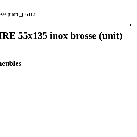
e (unit) _j16412
E 55x135 inox brosse (unit)
meubles