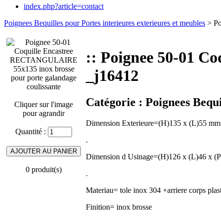
index.php?article=contact
Poignees Bequilles pour Portes interieures exterieures et meubles
> Po
:: Poignee 50-01 C
_j16412
Catégorie :
Poignees Bequi
Cliquer sur l'image
pour agrandir
Dimension Exterieure=(H)135 x (L)55 mm
Quantité :
.
Dimension d Usinage=(H)126 x (L)46 x (
0 produit(s)
.
Materiau= tole inox 304 +arriere corps plas
Finition= inox brosse