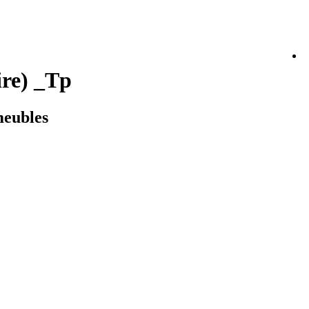
ire) _Tp
meubles