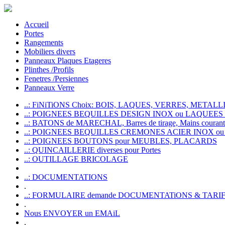
Accueil
Portes
Rangements
Mobiliers divers
Panneaux Plaques Etageres
Plinthes /Profils
Fenetres /Persiennes
Panneaux Verre
..: FiNiTiONS Choix: BOIS, LAQUES, VERRES, METALLI
..: POIGNEES BEQUILLES DESIGN INOX ou LAQUEE
..: BATONS de MARECHAL, Barres de tirage, Mains courante
..: POIGNEES BEQUILLES CREMONES ACIER INOX ou
..: POIGNEES BOUTONS pour MEUBLES, PLACARDS
..: QUINCAILLERIE diverses pour Portes
..: OUTILLAGE BRICOLAGE
..: DOCUMENTATIONS
.
..: FORMULAIRE demande DOCUMENTATiONS & TARI
.
Nous ENVOYER un EMAiL
.