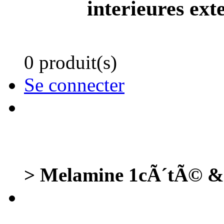
interieures ext
0 produit(s)
Se connecter
> Melamine 1cÃ´tÃ© & P