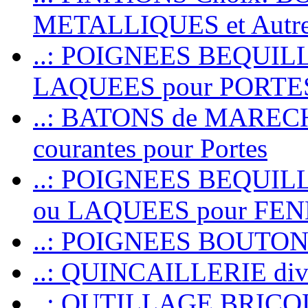
METALLIQUES et Autr
..: POIGNEES BEQUIL
LAQUEES pour PORT
..: BATONS de MARECHAL
courantes pour Portes
..: POIGNEES BEQUI
ou LAQUEES pour FE
..: POIGNEES BOUTO
..: QUINCAILLERIE dive
..: OUTILLAGE BRIC