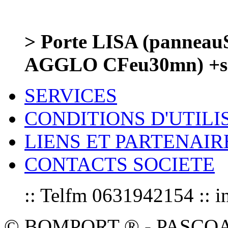
> Porte LISA (panneau
AGGLO CFeu30mn) +sa
SERVICES
CONDITIONS D'UTILI
LIENS ET PARTENAIR
CONTACTS SOCIETE
:: Telfm 0631942154 :
© BOMPORT ® - PASCOAL sa