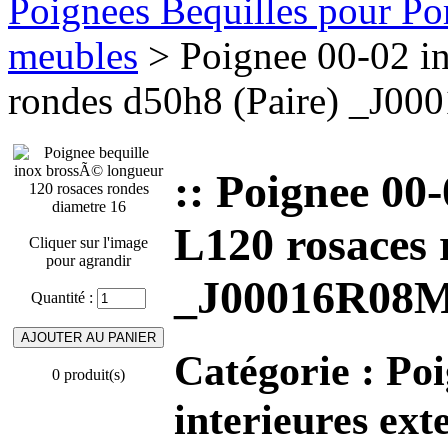
Poignees Bequilles pour Port
meubles
> Poignee 00-02 i
rondes d50h8 (Paire) _J0
:: Poignee 00
L120 rosaces 
Cliquer sur l'image
pour agrandir
_J00016R08
Quantité :
Catégorie :
Poi
0 produit(s)
interieures ext