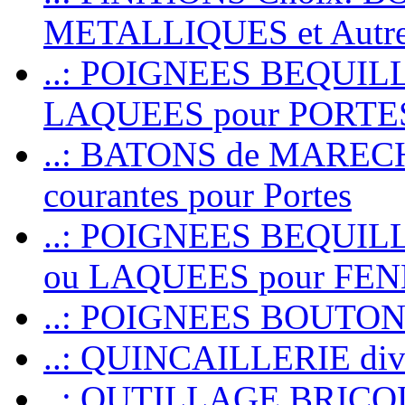
METALLIQUES et Autr
..: POIGNEES BEQUIL
LAQUEES pour PORT
..: BATONS de MARECHAL
courantes pour Portes
..: POIGNEES BEQUI
ou LAQUEES pour FE
..: POIGNEES BOUTO
..: QUINCAILLERIE dive
..: OUTILLAGE BRIC