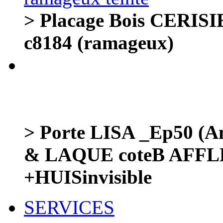
> Placage Bois CERISIE
c8184 (ramageux)
> Porte LISA _Ep50 (Am
& LAQUE coteB AFF
+HUISinvisible
SERVICES