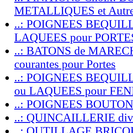
METALLIQUES et Autr
..: POIGNEES BEQUIL
LAQUEES pour PORT
..: BATONS de MARECHAL
courantes pour Portes
..: POIGNEES BEQUI
ou LAQUEES pour FE
..: POIGNEES BOUTO
..: QUINCAILLERIE dive
..: OUTILLAGE BRIC