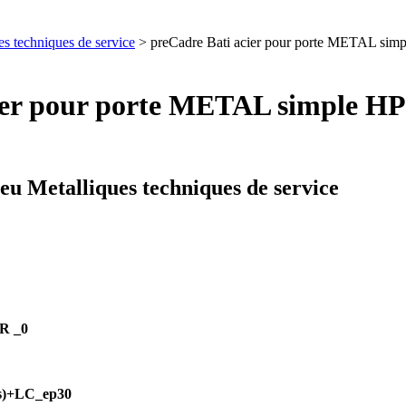
es techniques de service
> preCadre Bati acier pour porte METAL sim
cier pour porte METAL simple H
u Metalliques techniques de service
FR _0
es)+LC_ep30