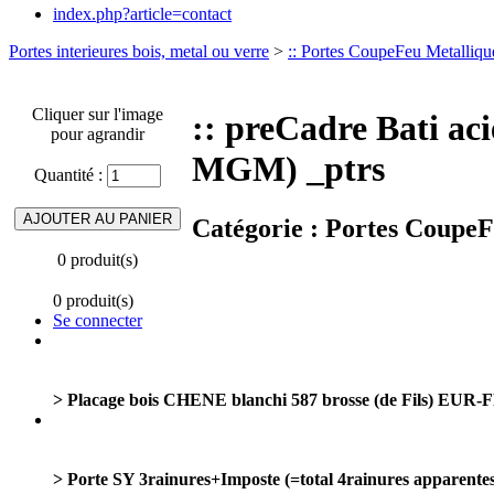
index.php?article=contact
Portes interieures bois, metal ou verre
>
:: Portes CoupeFeu Metalliqu
Cliquer sur l'image
:: preCadre Bati a
pour agrandir
MGM) _ptrs
Quantité :
Catégorie :
Portes CoupeFe
0 produit(s)
0 produit(s)
Se connecter
> Placage bois CHENE blanchi 587 brosse (de Fils) EUR-
> Porte SY 3rainures+Imposte (=total 4rainures apparent