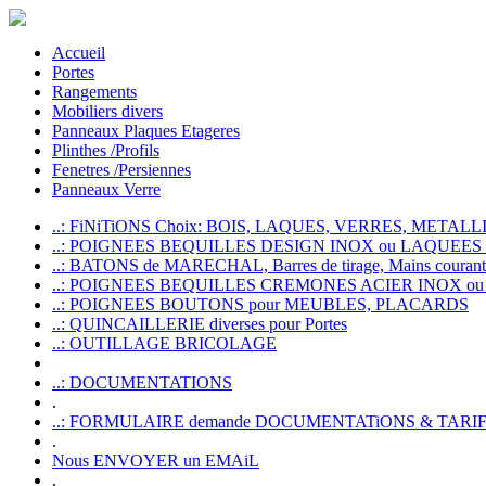
Accueil
Portes
Rangements
Mobiliers divers
Panneaux Plaques Etageres
Plinthes /Profils
Fenetres /Persiennes
Panneaux Verre
..: FiNiTiONS Choix: BOIS, LAQUES, VERRES, METALLI
..: POIGNEES BEQUILLES DESIGN INOX ou LAQUEE
..: BATONS de MARECHAL, Barres de tirage, Mains courante
..: POIGNEES BEQUILLES CREMONES ACIER INOX ou
..: POIGNEES BOUTONS pour MEUBLES, PLACARDS
..: QUINCAILLERIE diverses pour Portes
..: OUTILLAGE BRICOLAGE
..: DOCUMENTATIONS
.
..: FORMULAIRE demande DOCUMENTATiONS & TARI
.
Nous ENVOYER un EMAiL
.